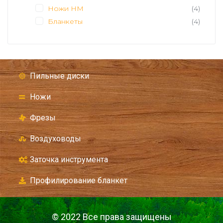
Ножи HM
(4)
Бланкеты
(4)
Пильные диски
Ножи
Фрезы
Воздуховоды
Заточка инструмента
Профилирование бланкет
© 2022 Все права защищены